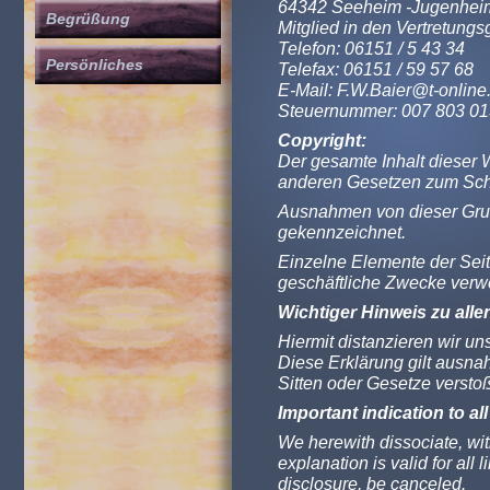
64342 Seeheim -Jugenhei
Begrüßung
Mitglied in den Vertretungs
Telefon: 06151 / 5 43 34
Persönliches
Telefax: 06151 / 59 57 68
E-Mail: F.W.Baier@t-online
Steuernummer: 007 803 0
Copyright:
Der gesamte Inhalt dieser W
anderen Gesetzen zum Schu
Ausnahmen von dieser Grun
gekennzeichnet.
Einzelne Elemente der Seite
geschäftliche Zwecke verwe
Wichtiger Hinweis zu alle
Hiermit distanzieren wir un
Diese Erklärung gilt ausna
Sitten oder Gesetze versto
Important indication to al
We herewith dissociate, with
explanation is valid for all 
disclosure, be canceled.