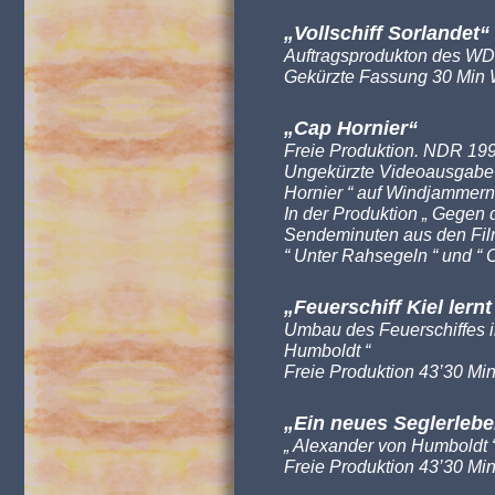
„Vollschiff Sorlandet“
Auftragsprodukton des
WD
Gekürzte Fassung 30 Min
„Cap Hornier“
Freie Produktion.
NDR
199
Ungekürzte Videoausgabe i
Hornier “ auf Windjammer
In der Produktion „ Gegen 
Sendeminuten aus den Fi
“ Unter Rahsegeln “ und “ 
„Feuerschiff Kiel lern
Umbau des Feuerschiffes i
Humboldt “
Freie Produktion 43’30 Mi
„Ein neues Seglerlebe
„ Alexander von Humboldt “
Freie Produktion 43’30 Mi