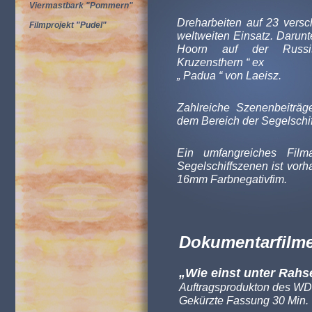
Viermastbark "Pommern"
Dreharbeiten auf 23 vers
Filmprojekt "Pudel"
weltweiten Einsatz. Darun
Hoorn auf der Russis
Kruzensthern “ ex
„ Padua “ von Laeisz.
Zahlreiche Szenenbeiträ
dem Bereich der Segelschiff
Ein umfangreiches Filma
Segelschiffszenen ist vor
16mm Farbnegativfim.
Dokumentarfilme
„Wie einst unter Rahs
Auftragsprodukton des
WD
Gekürzte Fassung 30 Min.