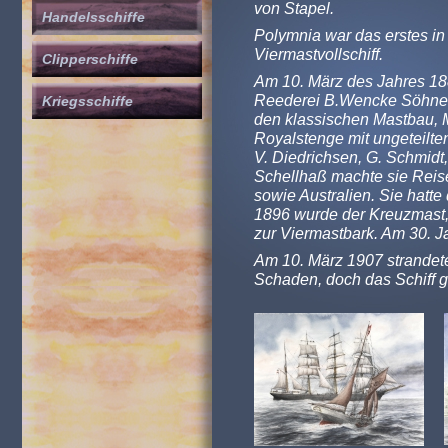
von Stapel.
Handelsschiffe
Polymnia war das erstes i
Viermastvollschiff.
Clipperschiffe
Am 10. März des Jahres 18
Reederei B.Wencke Söhne ge
Kriegsschiffe
den klassischen Mastbau, 
Royalstenge mit ungeteilt
V. Diedrichsen, G. Schmidt,
Schellhaß machte sie Rei
sowie Australien. Sie hatt
1896 wurde der Kreuzmast,
zur Viermastbark. Am 30. J
Am 10. März 1907 strandete
Schaden, doch das Schiff gi