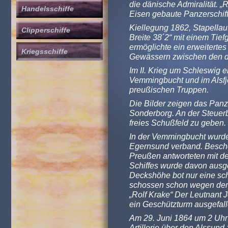
die dänische Admiralität. „R
Handelsschiffe
Eisen gebaute Panzerschif
Kiellegung 1862, Stapellau
Clipperschiffe
Breite 38´2“ mit einem Tie
ermöglichte ein erweitertes
Kriegsschiffe
Gewässern zwischen den d
Im II. Krieg um Schleswig er
Vemmingbucht und im Alsfj
preußischen Truppen.
Die Bilder zeigen das Panz
Sonderborg. An der Steuer
freies Schußfeld zu geben.
In der Vemmingbucht wurde
Egernsund verband. Bescho
Preußen antworteten mit de
Schiffes wurde davon ausge
Deckshöhe bot nur eine sch
schossen schon wegen der 
„Rolf Krake“ Der Leutnant 
ein Geschützturm ausgefall
Am 29. Juni 1864 um 2 Uhr 
Artillerie über den Alssund